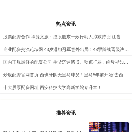
热点资讯
股票配资合作 祥源文旅：控股股东一致行动人拟减持 浙江省旅投集团将增持
专业配资交流论坛网 43岁港姐冠军意外出局！48票踩线晋级决赛，拥抱曾沛慈瞬间泪崩，妈妈惊喜现身看哭全场
国内正规最好的配资公司 生父沉迷赌博、动辄打骂，继母视如己出，孩子归谁？离婚时，13岁女孩一句话，法院判了
炒股配资官网首页 西班牙队无皇马球员！皇马5年前开始“去西班牙化”，现达到极致
十大股票配资网址 西安科技大学高新学院专升本！
推荐资讯