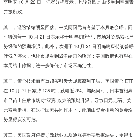
李明玉 10 月 22 日向记者分析表示，此轮暴跌是由多重利空因素
共振所致。
其一，避险情绪明显回落。中美两国元首有望于本月底会晤，同
时特朗普于 10 月 21 日表示将于明年初访华，市场对贸易紧张局
势缓和的预期增强；此外，欧洲于 10 月 21 日明确响应特朗普呼
吁俄乌停火，也让市场看到战争结束的曙光；美国政府也有望在
本周结束停摆，进一步降低了市场不确定性。
其二，黄金技术面严重超买引发大规模获利了结。美国黄金 ETF
在 10 月 21 日减持 125 吨，跌幅近 3%。与此同时，日本首相高
市早苗上任后市场对"双宽"政策的预期升温，导致日元走弱、美
元被动走强。在这些因素共同作用下，此前由资金推动的黄金涨
势显得岌岌可危。
其三，美国政府停摆导致就业以及通胀等重要数据缺失，使得市