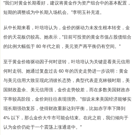
"我们对黄金长期看好，建议将黄金作为资产组合中的基本配置，
短期的调整或为中长期入场机会。"李明玉补充道。
从中长期来看，叶培培认为，金价的驱动力未发生根本转变，金
价的天花板仍较高。她表示，"目前可投资的黄金市值占股债组合
的比例大幅低于 80 年代之前，美元资产再平衡仍有空间。"
至于黄金价格驱动因子何时逆转，叶培培认为关键是看美元信用
何时走弱。她通过复盘过去 60 年的历史走势进一步说明：黄金
与美元信用大致呈现此消彼长态势，典型代表是克林顿时期，美
国财政盈余、美元信用强，金价走势较差，而在多数美国财政赤
字率较高阶段，金价则往往表现强势。"假设未来美国经济能够实
现长期强劲复苏，使得财政重新达到平衡，比如赤字率下降到
4% 以下，那么金价大牛市可能会结束。在此之前，我们倾向于
认为金价仍处于一个震荡上涨通道中。"