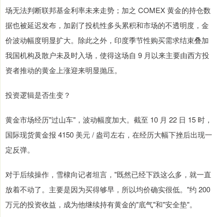
场无法判断联邦基金利率未来走势；加之 COMEX 黄金的持仓数
据也被延迟发布，加剧了投机性多头累积和市场的不透明度，金
价波动幅度明显扩大。除此之外，印度季节性购买需求结束叠加
我国机构及散户未及时入场，使得这场自 9 月以来主要由西方投
资者推动的黄金上涨迎来明显抛压。
投资逻辑是否生变？
黄金市场经历"过山车"，波动幅度加大。截至 10 月 22 日 15 时，
国际现货黄金报 4150 美元 / 盎司左右，在经历大幅下挫后出现一
定反弹。
对于后续操作，雪棣向记者坦言，"既然已经下跌这么多，就一直
放着不动了。主要是因为买得够早，所以均价确实很低。"约 200
万元的投资收益，成为他继续持有黄金的"底气"和"安全垫"。