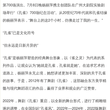
第700场演出。7月8日晚杨丽萍携主创团队在广州大剧院实验剧
场举行“《孔雀》700场纪念活动”。从20世纪70年代就和孔雀结缘
的杨丽萍表示，“舞台上的这2个小时，仿佛走过了我的一生。”
“孔雀”已是文化符号
“但永远是日新月异的”
“孔雀”是杨丽萍塑造的经典舞台形象，以《雀之灵》为代表的系
列作品，让观众认为“她就是孔雀，孔雀就是她”。在追求艺术的
道路上，杨丽萍永无止境，她想讲述更加丰富、深刻的关于孔雀
的故事。于是，2012年有了舞剧《孔雀》，这部融合东方美学精
髓与现代舞蹈语汇的作品，赢得了业界和观众的广泛赞誉。
2022年，舞剧《孔雀》重启，以全新的舞台形式，进行了精雕细
琢的调整，在全国刮起“孔雀风”。2022年—2024年，2022版舞剧