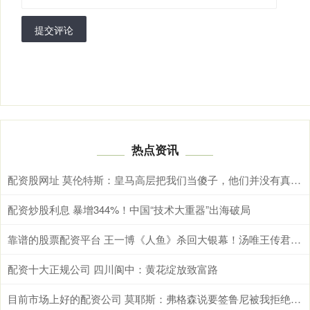
提交评论
热点资讯
配资股网址 莫伦特斯：皇马高层把我们当傻子，他们并没有真正想要罗德里
配资炒股利息 暴增344%！中国“技术大重器”出海破局
靠谱的股票配资平台 王一博《人鱼》杀回大银幕！汤唯王传君组&#039;演技天团&#039;，这次他敢砸流量饭碗？
配资十大正规公司 四川阆中：黄花绽放致富路
目前市场上好的配资公司 莫耶斯：弗格森说要签鲁尼被我拒绝，但欧洲杯后很难再留住他