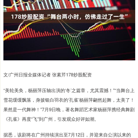
文/广州日报全媒体记者 张素芹178炒股配资
“美轮美奂，杨丽萍压轴出演的‘冬’之篇章，尤其震撼！”“当舞台上
雪花缓缓飘落，身披银白羽衣的‘孔雀’杨丽萍翩然起舞，太美了！
果然是一代舞神！”7月9日晚，著名舞蹈艺术家杨丽萍携经典舞剧
《孔雀》再度“飞”到广州，引发观众好评如潮。
据悉，该剧将在广州持续演出至7月12日，并迎来自公演以来的