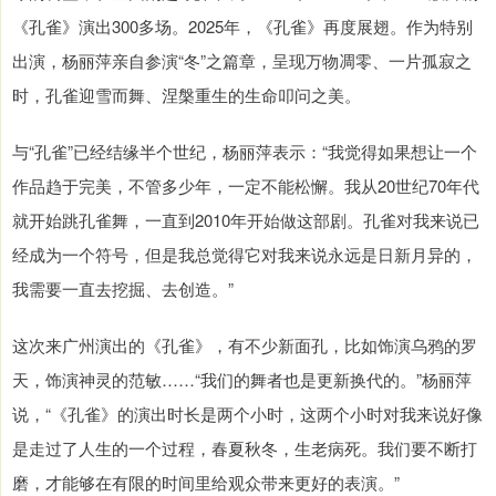
《孔雀》演出300多场。2025年，《孔雀》再度展翅。作为特别
出演，杨丽萍亲自参演“冬”之篇章，呈现万物凋零、一片孤寂之
时，孔雀迎雪而舞、涅槃重生的生命叩问之美。
与“孔雀”已经结缘半个世纪，杨丽萍表示：“我觉得如果想让一个
作品趋于完美，不管多少年，一定不能松懈。我从20世纪70年代
就开始跳孔雀舞，一直到2010年开始做这部剧。孔雀对我来说已
经成为一个符号，但是我总觉得它对我来说永远是日新月异的，
我需要一直去挖掘、去创造。”
这次来广州演出的《孔雀》，有不少新面孔，比如饰演乌鸦的罗
天，饰演神灵的范敏……“我们的舞者也是更新换代的。”杨丽萍
说，“《孔雀》的演出时长是两个小时，这两个小时对我来说好像
是走过了人生的一个过程，春夏秋冬，生老病死。我们要不断打
磨，才能够在有限的时间里给观众带来更好的表演。”