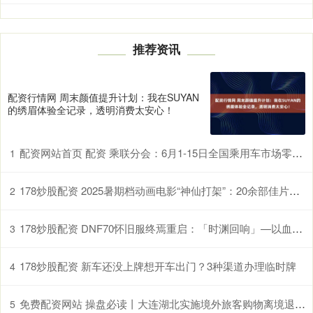
推荐资讯
配资行情网 周末颜值提升计划：我在SUYAN
的绣眉体验全记录，透明消费太安心！
配资网站首页 配资 乘联分会：6月1-15日全国乘用车市场零售70.6万辆，同比去年6月同期增长20%
1
178炒股配资 2025暑期档动画电影“神仙打架”：20余部佳片谁能接棒《哪吒2》？
2
178炒股配资 DNF70怀旧服终焉重启：「时渊回响」—以血为墨重写圣战编年史！_战魂_法则_剑魂
3
178炒股配资 新车还没上牌想开车出门？3种渠道办理临时牌
4
免费配资网站 操盘必读丨大连湖北实施境外旅客购物离境退税政策；苏超赞助商增至20家
5